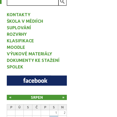
VYHLEDÁVÁNÍ
KONTAKTY
ŠKOLA V MÉDIÍCH
SUPLOVÁNÍ
ROZVRHY
KLASIFIKACE
MOODLE
VÝUKOVÉ MATERIÁLY
DOKUMENTY KE STAŽENÍ
SPOLEK
SRPEN
«
»
P
Ú
S
Č
P
S
N
1
2