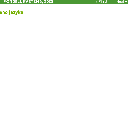
PONDĚLÍ, KVĚTEN 5, 2025
« Před
Násl »
kého jazyka