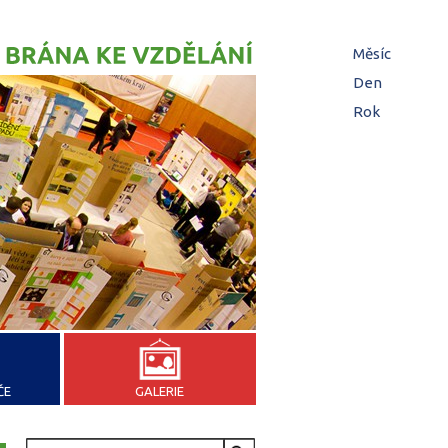
Hl
Měsíc
zá
Den
(aktivní z
Rok
ČE
GALERIE