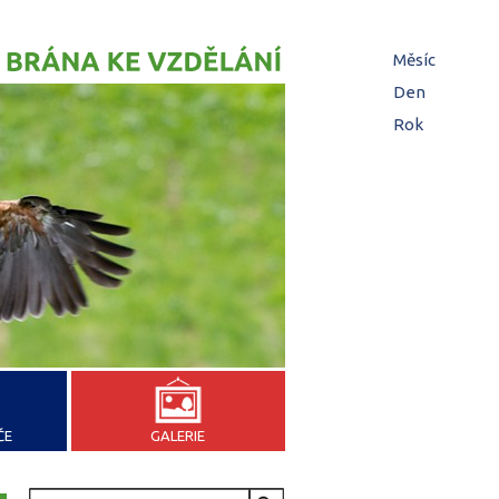
Hl
Měsíc
zá
Den
(aktivní z
Rok
ČE
GALERIE