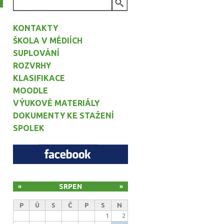
VYHLEDÁVÁNÍ
KONTAKTY
ŠKOLA V MÉDIÍCH
SUPLOVÁNÍ
ROZVRHY
KLASIFIKACE
MOODLE
VÝUKOVÉ MATERIÁLY
DOKUMENTY KE STAŽENÍ
SPOLEK
SRPEN
«
»
P
Ú
S
Č
P
S
N
1
2