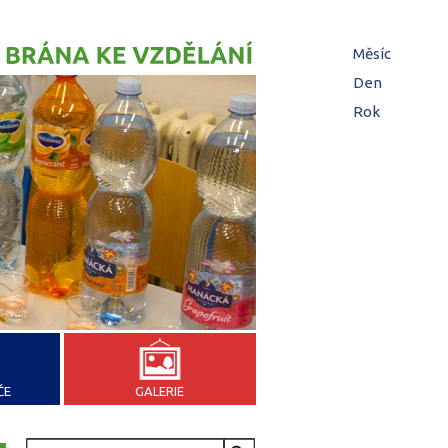
Hl
Měsíc
zá
Den
(aktivní z
Rok
ČE
GALERIE