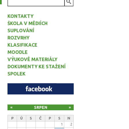
VYHLEDÁVÁNÍ
KONTAKTY
ŠKOLA V MÉDIÍCH
SUPLOVÁNÍ
ROZVRHY
KLASIFIKACE
MOODLE
VÝUKOVÉ MATERIÁLY
DOKUMENTY KE STAŽENÍ
SPOLEK
SRPEN
«
»
P
Ú
S
Č
P
S
N
1
2