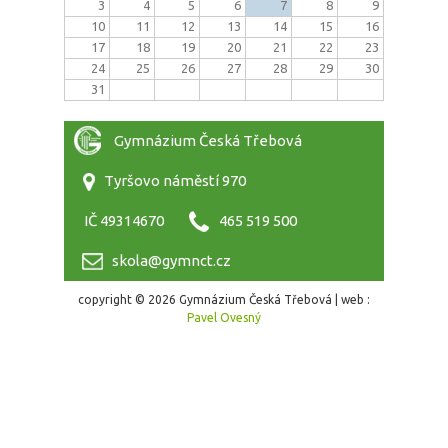
3
4
5
6
7
8
9
10
11
12
13
14
15
16
17
18
19
20
21
22
23
24
25
26
27
28
29
30
31
Gymnázium Česká Třebová
Tyršovo náměstí 970
IČ 49314670
465 519 500
skola@gymnct.cz
copyright © 2026 Gymnázium Česká Třebová | web :
Pavel Ovesný