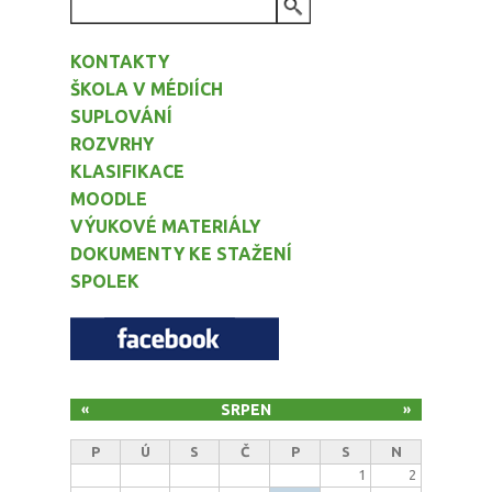
VYHLEDÁVÁNÍ
KONTAKTY
ŠKOLA V MÉDIÍCH
SUPLOVÁNÍ
ROZVRHY
KLASIFIKACE
MOODLE
VÝUKOVÉ MATERIÁLY
DOKUMENTY KE STAŽENÍ
SPOLEK
SRPEN
«
»
P
Ú
S
Č
P
S
N
1
2