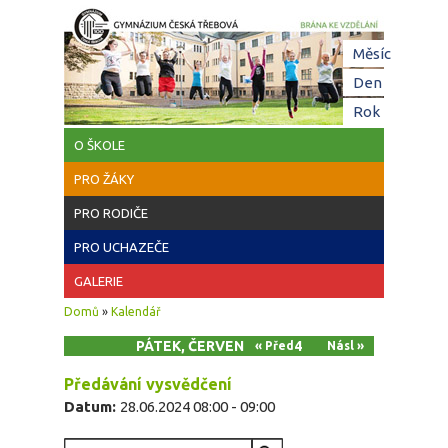
Přejít k hlavnímu obsahu
Hl
Měsíc
zá
Den
(aktivní z
Rok
O ŠKOLE
PRO ŽÁKY
PRO RODIČE
PRO UCHAZEČE
GALERIE
Jste zde
Domů
»
Kalendář
PÁTEK, ČERVEN 28, 2024
« Před
Násl »
Předávání vysvědčení
Datum:
28.06.2024
08:00
-
09:00