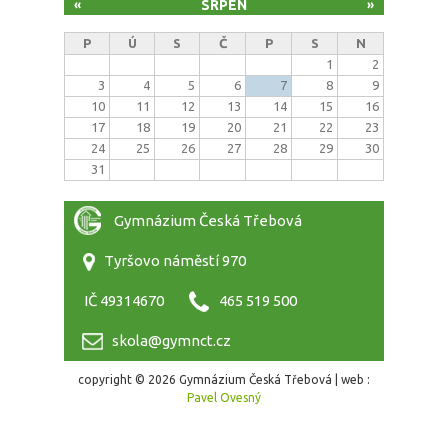
SRPEN
«
»
P
Ú
S
Č
P
S
N
1
2
3
4
5
6
7
8
9
10
11
12
13
14
15
16
17
18
19
20
21
22
23
24
25
26
27
28
29
30
31
Gymnázium Česká Třebová
Tyršovo náměstí 970
IČ 49314670
465 519 500
skola@gymnct.cz
copyright © 2026 Gymnázium Česká Třebová | web :
Pavel Ovesný