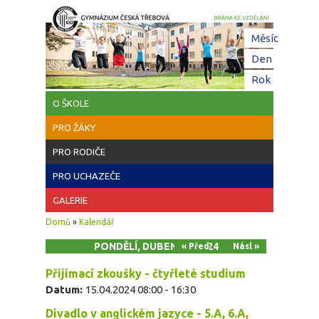
Přejít k hlavnímu obsahu
Hl
Měsíc
zá
Den
(aktivní z
Rok
O ŠKOLE
PRO ŽÁKY
PRO RODIČE
PRO UCHAZEČE
GALERIE
Jste zde
Domů
»
Kalendář
PONDĚLÍ, DUBEN 15, 2024
« Před
Násl »
Přijímací zkoušky - čtyřleté studium
Datum:
15.04.2024
08:00
-
16:30
Divadlo v anglickém jazyce - 5.A, 6.A,